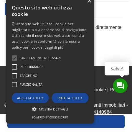
×
Questo sito web utilizza
Newsletter Immobiliare
cookie
Questo sito web utilizza i cookie per
Ricevi le nostre proposte immobiliari direttamente
migliorare la tua esperienza di navigazione.
nella tua email!
Utilizzando il nostro sito web acconsenti a
tutti i cookie in conformità con la nostra
policy per i cookie.
Leggi di più
STRETTAMENTE NECESSARI
PERFORMANCE
Salve!
TARGETING
FUNZIONALITÀ
Admin
|
Informativa Privacy
|
Informativa Cookie
|
Revoca
Consensi
ACCETTA TUTTO
RIFIUTA TUTTO
© Copyright 2026 - Para&Associati Consulenti Immobiliari -
MOSTRA DETTAGLI
All Rights reserved - Part. IVA 08324140964
POWERED BY COOKIESCRIPT
REA Ditta MI - 2017819 Ruolo Agenti Immobiliari
Invia Richiesta
Strettamente necessari
Performance